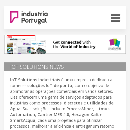
IOT SOLUTIONS NEWS
IoT Solutions Industriais
é uma empresa dedicada a
fornecer
soluções IoT de ponta
, com o objetivo de
aprimorar as operações comerciais em vários setores.
Eles oferecem uma gama de serviços adaptados para
indústrias como
processos
,
discretos
e
utilidades de
água
. Suas soluções incluem
ProcessMiner
,
Litmus
Automation
,
Cantier MES 4.0
,
Hexagon Xalt
e
SmartAcqua
, cada uma projetada para otimizar
processos, melhorar a eficiência e entregar um retorno