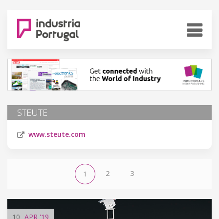
STEUTE
www.steute.com
2
3
1
10
APR
'19