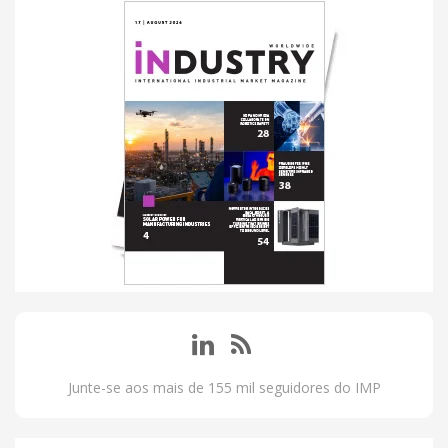
Junte-se aos mais de 155 mil seguidores do IMP