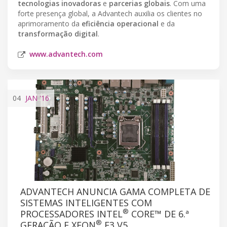
tecnologias inovadoras
e
parcerias globais
. Com uma
forte presença global, a Advantech auxilia os clientes no
aprimoramento da
eficiência operacional
e da
transformação digital
.
www.advantech.com
04
JAN
'16
ADVANTECH ANUNCIA GAMA COMPLETA DE
SISTEMAS INTELIGENTES COM
®
PROCESSADORES INTEL
CORE™ DE 6.ª
®
GERAÇÃO E XEON
E3 V5