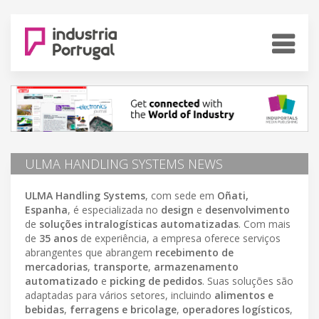
ULMA HANDLING SYSTEMS NEWS
ULMA Handling Systems
, com sede em
Oñati,
Espanha
, é especializada no
design
e
desenvolvimento
de
soluções intralogísticas automatizadas
. Com mais
de
35 anos
de experiência, a empresa oferece serviços
abrangentes que abrangem
recebimento de
mercadorias
,
transporte
,
armazenamento
automatizado
e
picking de pedidos
. Suas soluções são
adaptadas para vários setores, incluindo
alimentos e
bebidas
,
ferragens e bricolage
,
operadores logísticos
,