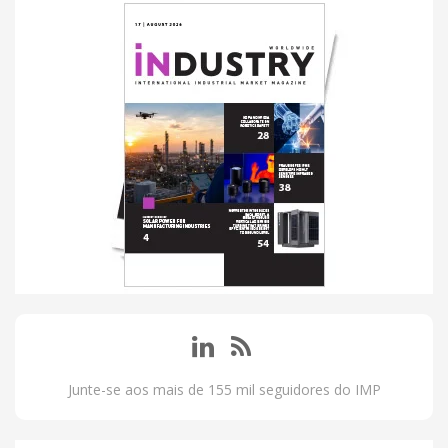
Junte-se aos mais de 155 mil seguidores do IMP