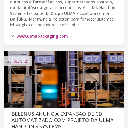
químicos e farmacêuticos
,
supermercados e varejo
,
moda
,
indústria geral
e
aeroportos
. A ULMA Handling
Systems faz parte do
Grupo ULMA
e colabora com a
Daifuku
, líder mundial no setor, para fornecer sistemas
intralogísticos inovadores e eficientes.
www.ulmapackaging.com
25
AUG
'21
BELENUS ANUNCIA EXPANSÃO DE CD
AUTOMATIZADO COM PROJETO DA ULMA
HANDLING SYSTEMS