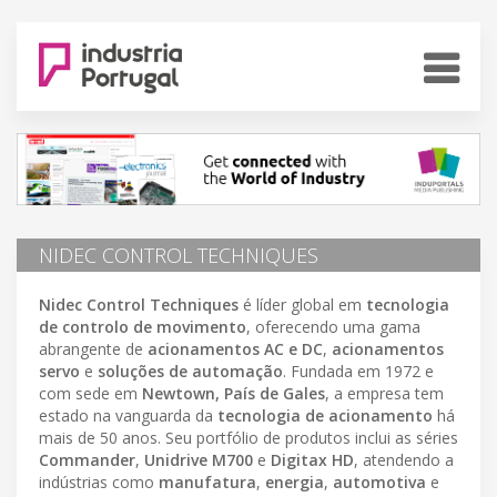
NIDEC CONTROL TECHNIQUES
Nidec Control Techniques
é líder global em
tecnologia
de controlo de movimento
, oferecendo uma gama
abrangente de
acionamentos AC e DC
,
acionamentos
servo
e
soluções de automação
. Fundada em 1972 e
com sede em
Newtown, País de Gales
, a empresa tem
estado na vanguarda da
tecnologia de acionamento
há
mais de 50 anos. Seu portfólio de produtos inclui as séries
Commander
,
Unidrive M700
e
Digitax HD
, atendendo a
indústrias como
manufatura
,
energia
,
automotiva
e