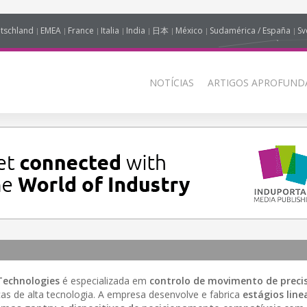
tschland
EMEA
France
Italia
India
日本
México
Sudamérica / España
Sv
NOTÍCIAS
ARTIGOS APROFUNDA
Technologies
é especializada em
controlo de movimento de preci
ficas de alta tecnologia. A empresa desenvolve e fabrica
estágios line