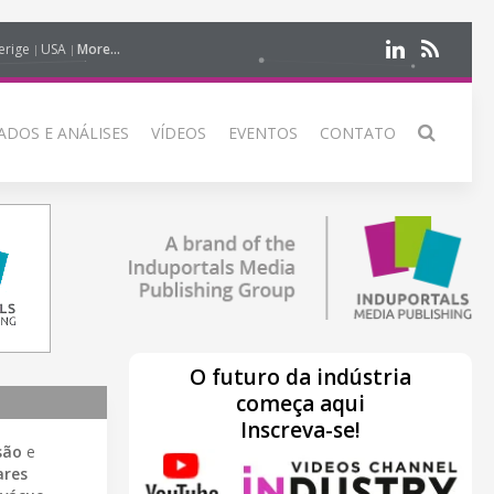
erige
USA
More...
DOS E ANÁLISES
VÍDEOS
EVENTOS
CONTATO
O futuro da indústria
começa aqui
Inscreva-se!
são
e
ares