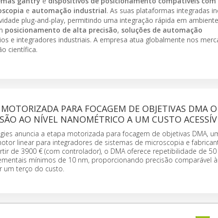
emas gantry
e
dispositivos de posicionamento compatíveis com
oscopia
e
automação industrial
. As suas plataformas integradas i
vidade plug-and-play, permitindo uma integração rápida em ambientes
em
posicionamento de alta precisão
,
soluções de automação
os e integradores industriais. A empresa atua globalmente nos mer
o científica.
 MOTORIZADA PARA FOCAGEM DE OBJETIVAS DMA O
ISÃO AO NÍVEL NANOMÉTRICO A UM CUSTO ACESSÍV
gies anuncia a etapa motorizada para focagem de objetivas DMA, u
or linear para integradores de sistemas de microscopia e fabrica
tir de 3900 € (com controlador), o DMA oferece repetibilidade de 5
ementais mínimos de 10 nm, proporcionando precisão comparável à
r um terço do custo.