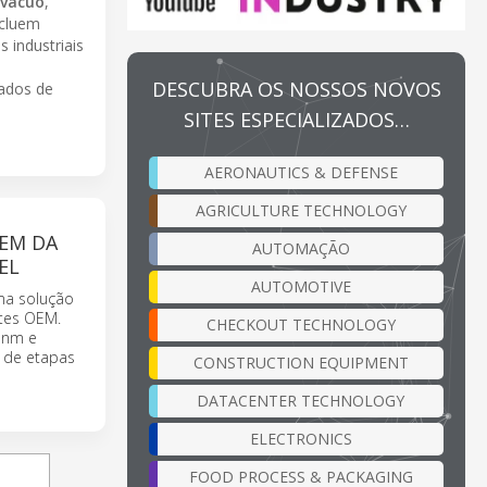
 vácuo
,
ncluem
 industriais
DESCUBRA OS NOSSOS NOVOS
cados de
SITES ESPECIALIZADOS…
AERONAUTICS & DEFENSE
AGRICULTURE TECHNOLOGY
EM DA
AUTOMAÇÃO
EL
AUTOMOTIVE
ma solução
ntes OEM.
CHECKOUT TECHNOLOGY
0 nm e
 de etapas
CONSTRUCTION EQUIPMENT
DATACENTER TECHNOLOGY
ELECTRONICS
FOOD PROCESS & PACKAGING