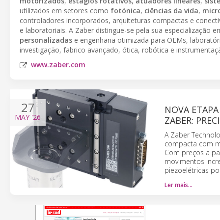
motorizados
,
estágios rotativos
,
atuadores lineares
,
sist
utilizados em setores como
fotónica
,
ciências da vida
,
micr
controladores incorporados, arquiteturas compactas e conecti
e laboratoriais. A Zaber distingue-se pela sua especialização 
personalizadas
e engenharia otimizada para OEMs, laboratóri
investigação, fabrico avançado, ótica, robótica e instrumentaçã
www.zaber.com
27
NOVA ETAPA
MAY
'26
ZABER: PREC
A Zaber Technolo
compacta com mot
Com preços a par
movimentos incr
piezoelétricas po
Ler mais…