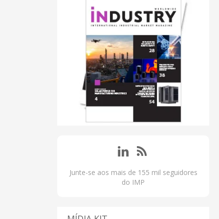
Junte-se aos mais de 155 mil seguidores
do IMP
MÍDIA KIT