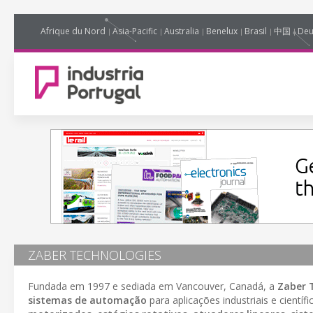
Afrique du Nord
Asia-Pacific
Australia
Benelux
Brasil
中国
Deu
ZABER TECHNOLOGIES
Fundada em 1997 e sediada em Vancouver, Canadá, a
Zaber 
sistemas de automação
para aplicações industriais e cientí