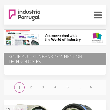
SOURIAU – SUNBANK CONNECTION
TECHNOLOGIES
2
3
4
5
...
6
1
19
FEB
'20