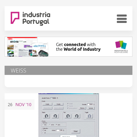
WEISS
26
NOV
'10