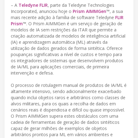
– A
Teledyne FLIR
, parte da Teledyne Technologies
Incorporated, anunciou hoje o
Prism AIMMGen
™, a sua
mais recente adição à família de software Teledyne
FLIR
Prism
™. O Prism AIMMGen é um serviço de geração de
modelos de IA sem restrições da ITAR que permite a
criação automatizada de modelos de inteligência artificial
(IA) e aprendizagem automática (ML) através da
utilização de dados gerados de forma sintética. Oferece
poupanças significativas a nível de custos e tempo para
os integradores de sistemas que desenvolvem produtos
de IA/ML para aplicações comerciais, de primeira
intervenção e defesa.
O processo de rotulagem manual de produtos de IA/ML é
altamente intensivo, sendo adicionalmente exacerbado
quando inclui objetos raros e arbitrários como classes de
alvos militares, para os quais a recolha de dados em
cenários reais é dispendiosa e difícil ou quase impossível.
O Prism AIMMGen supera estes obstáculos com uma
cadeia de ferramentas de geração de dados sintéticos
capaz de gerar milhões de exemplos de objetos
arbitrários prontos para ML em vários ambientes e