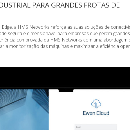
DUSTRIAL PARA GRANDES FROTAS DE
Edge, a HMS Networks reforça as suas soluções de conectiv
idade segura e dimensionável para empresas que gerem grandes
xperiência comprovada da HMS Networks com uma abordagem 
zar a monitorização das máquinas e maximizar a eficiência oper