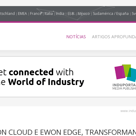
tschland
EMEA
France
Italia
India
日本
México
Sudamérica / España
Sv
NOTÍCIAS
ARTIGOS APROFUNDA
www.indus
N CLOUD E EWON EDGE, TRANSFORMA