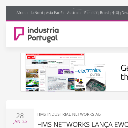
Afrique du Nord
Asia-Pacific
Australia
Benelux
Brasil
中国
Deu
28
HMS INDUSTRIAL NETWORKS AB
JAN
'25
HMS NETWORKS LANÇA EWO