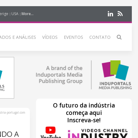
erige
USA
More...
DOS E ANÁLISES
VÍDEOS
EVENTOS
CONTATO
O futuro da indústria
começa aqui
tria-portugal.com
Inscreva-se!
NDO A