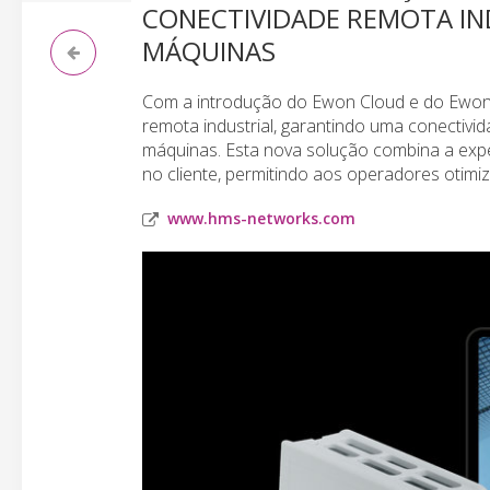
CONECTIVIDADE REMOTA IN
MÁQUINAS
Com a introdução do Ewon Cloud e do Ewon 
remota industrial, garantindo uma conectiv
máquinas. Esta nova solução combina a e
no cliente, permitindo aos operadores otimi
www.hms-networks.com