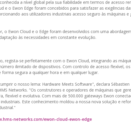
onhecida a nível global pela sua fiabilidade em termos de acesso r
ud e o Ewon Edge foram concebidos para satisfazer as exigências da
cionando aos utilizadores industriais acesso seguro às máquinas e
r, o Ewon Cloud e o Edge foram desenvolvidos com uma abordagem
 adaptação às necessidades em constante evolução.
do, regista-se perfeitamente com o Ewon Cloud, integrando as máqu
mero ilimitado de dispositivos. Com controlo de acesso flexível, os 
 forma segura a qualquer hora e em qualquer lugar.
mprir o nosso lema: Hardware Meets Software", declara Sébastien 
a HMS Networks. "Os construtores e operadores de máquinas que ge
a, flexível e evolutiva. Com mais de 500.000 gateways Ewon conect
ndustriais. Este conhecimento moldou a nossa nova solução e refo
strial."
ww.hms-networks.com/ewon-cloud-ewon-edge