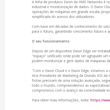
A linha de produtos Ewon da HMS Networks é rec
industrial e monitorização de dados. O Ewon Clo
operações de máquinas em grande escala, propor
simplificada do acesso dos utilizadores.
Com base em décadas de conhecimento do seto
para o futuro, garantindo crescimento futuro e
O seu funcionamento
Depois de um dispositivo Ewon Edge ser instala
"espaço" unificado onde pode ser agrupado um nú
podem monitorizar e gerir dados de máquinas de
"Com o Ewon Cloud e o Ewon Edge, estamos a cu
Vice-Presidente de Marketing da Divisão IDS d
frotas precisam de uma solução avançada, segur
todo o mundo, compreendemos as expectativas i
compromisso com o avanço da conectividade indu
Para obter mais informações, visite:
https://w