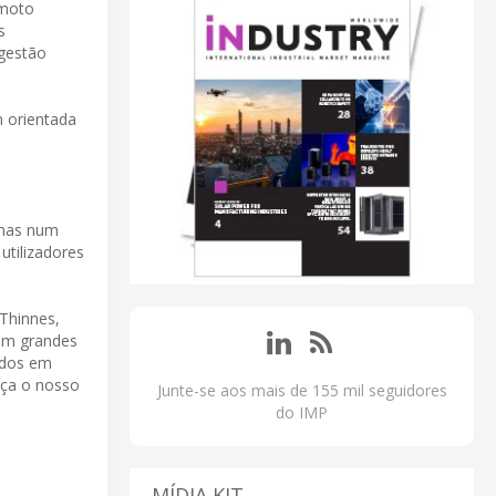
emoto
s
 gestão
 orientada
inas num
utilizadores
Thinnes,
rem grandes
ados em
rça o nosso
Junte-se aos mais de 155 mil seguidores
do IMP
MÍDIA KIT