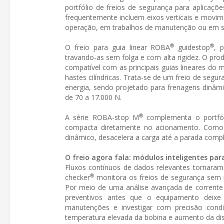
portfólio de freios de segurança para aplica
frequentemente incluem eixos verticais e movim
operação, em trabalhos de manutenção ou em si
®
®
O freio para guia linear ROBA
guidestop
, 
travando-as sem folga e com alta rigidez. O pro
compatível com as principais guias lineares do 
hastes cilíndricas. Trata-se de um freio de segu
energia, sendo projetado para frenagens dinâm
de 70 a 17.000 N.
®
A série ROBA-stop M
complementa o portfól
compacta diretamente no acionamento. Como 
dinâmico, desacelera a carga até a parada comp
O freio agora fala: módulos inteligentes p
Fluxos contínuos de dados relevantes tornara
®
checker
monitora os freios de segurança sem n
Por meio de uma análise avançada de corrente 
preventivos antes que o equipamento deixe 
manutenções e investigar com precisão condi
temperatura elevada da bobina e aumento da dist