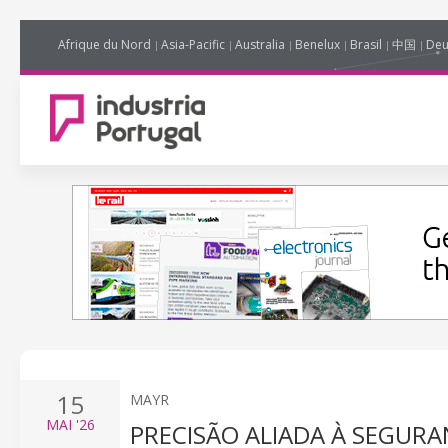
Afrique du Nord
Asia-Pacific
Australia
Benelux
Brasil
中国
Deu
15
MAYR
MAI
'26
PRECISÃO ALIADA À SEGUR