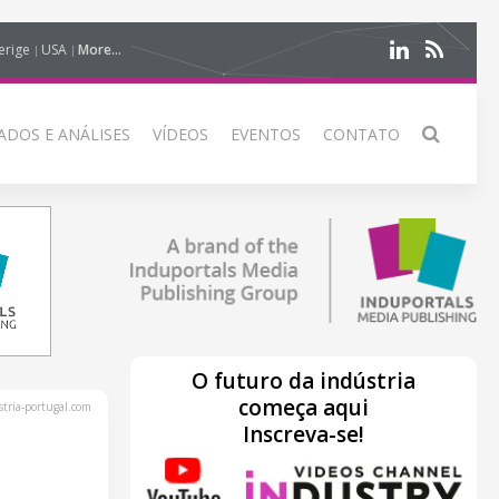
erige
USA
More...
DOS E ANÁLISES
VÍDEOS
EVENTOS
CONTATO
O futuro da indústria
começa aqui
tria-portugal.com
Inscreva-se!