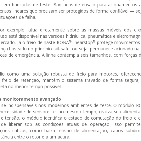
ções em bancadas de teste. Bancadas de ensaio para acionamentos 
entos lineares que precisam ser protegidos de forma confiável — se
tuações de falha.
por exemplo, atua diretamente sobre as massas móveis dos eixos
duto está disponível nas versões hidráulica, pneumática e eletromagn
®
®
mercado. Já o freio de haste ROBA
linearstop
protege movimentos 
rança baseado no princípio fail-safe, ou seja, permanece acionado na
icas de emergência. A linha contempla seis tamanhos, com forças 
io como uma solução robusta de freio para motores, oferecen
freio de retenção, mantém o sistema travado de forma segura;
leta no menor tempo possível.
ara monitoramento avançado
m-se indispensáveis nos modernos ambientes de teste. O módulo 
ecessidade de sensores e, ao mesmo tempo, realiza sua alimentaçã
e tensão, o módulo identifica o estado de comutação do freio e e
de liberar sob as condições atuais de operação. Isso permit
ções críticas, como baixa tensão de alimentação, cabos subdim
ância entre o rotor e a armadura.