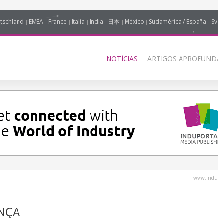
tschland
EMEA
France
Italia
India
日本
México
Sudamérica / España
Sv
NOTÍCIAS
ARTIGOS APROFUNDA
www.indus
ANÇA