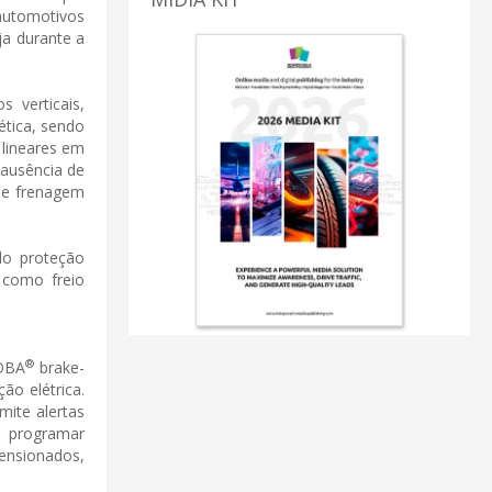
automotivos
ja durante a
 verticais,
ética, sendo
lineares em
 ausência de
de frenagem
do proteção
 como freio
®
ROBA
brake-
o elétrica.
mite alertas
e programar
ensionados,