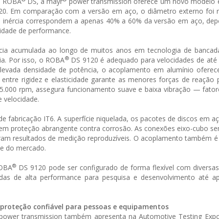
o ROBA
DS, a mayr
power transmission oferece um novo modelo 
0. Em comparação com a versão em aço, o diâmetro externo foi 
inércia correspondem a apenas 40% a 60% da versão em aço, de
idade de performance.
cia acumulada ao longo de muitos anos em tecnologia de bancada
®
a. Por isso, o ROBA
DS 9120 é adequado para velocidades de até 
 elevada densidade de potência, o acoplamento em alumínio oferec
entre rigidez e elasticidade garante as menores forças de reação 
5.000 rpm, assegura funcionamento suave e baixa vibração — fator
e velocidade.
 fabricação IT6. A superfície niquelada, os pacotes de discos em aç
em proteção abrangente contra corrosão. As conexões eixo-cubo se
ram resultados de medição reproduzíveis. O acoplamento também é 
que do mercado.
®
ROBA
DS 9120 pode ser configurado de forma flexível com diversas
s de alta performance para pesquisa e desenvolvimento até ap
 proteção confiável para pessoas e equipamentos
ower transmission também apresenta na Automotive Testing Exp