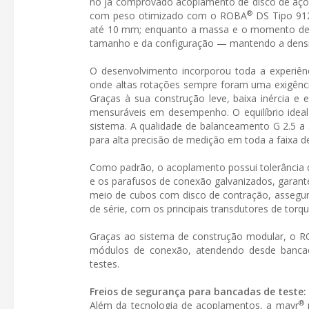
no já comprovado acoplamento de disco de aç
®
com peso otimizado com o ROBA
DS Tipo 912
até 10 mm; enquanto a massa e o momento de 
tamanho e da configuração — mantendo a dens
O desenvolvimento incorporou toda a experiên
onde altas rotações sempre foram uma exigênci
Graças à sua construção leve, baixa inércia e
mensuráveis em desempenho. O equilíbrio ideal 
sistema. A qualidade de balanceamento G 2.5 a 
para alta precisão de medição em toda a faixa d
Como padrão, o acoplamento possui tolerância de
e os parafusos de conexão galvanizados, garant
meio de cubos com disco de contração, assegu
de série, com os principais transdutores de tor
Graças ao sistema de construção modular, o 
módulos de conexão, atendendo desde bancada
testes.
Freios de segurança para bancadas de teste:
®
Além da tecnologia de acoplamentos, a mayr
p