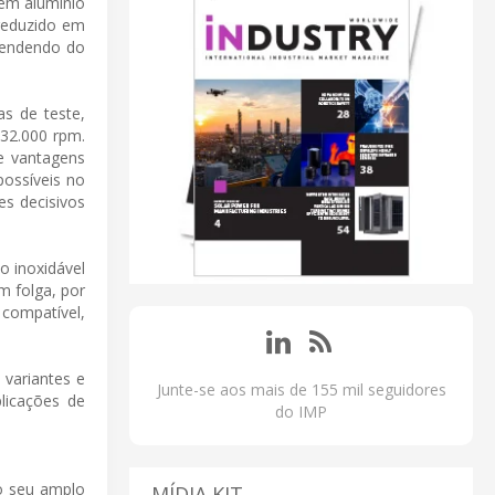
em alumínio
reduzido em
pendendo do
s de teste,
32.000 rpm.
e vantagens
possíveis no
es decisivos
o inoxidável
m folga, por
compatível,
 variantes e
Junte-se aos mais de 155 mil seguidores
licações de
do IMP
o seu amplo
MÍDIA KIT