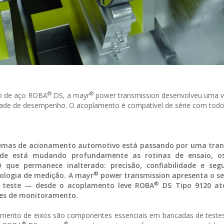
®
®
o de aço ROBA
DS, a mayr
power transmission desenvolveu uma v
ade de desempenho. O acoplamento é compatível de série com todo
stemas de acionamento automotivo está passando por uma tra
ade está mudando profundamente as rotinas de ensaio, os
O que permanece inalterado: precisão, confiabilidade e seg
®
nologia de medição. A mayr
power transmission apresenta o se
®
e teste — desde o acoplamento leve ROBA
DS Tipo 9120 até
tes de monitoramento.
mento de eixos são componentes essenciais em bancadas de teste
®
®