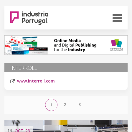
INTERROLL
www.interroll.com
2
3
1
16
OCT
'23