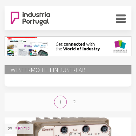
WESTERMO TELEINDUSTRI AB
2
1
25
SEP
'12